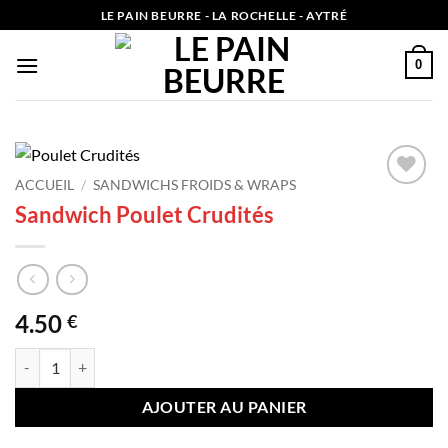
Passer
LE PAIN BEURRE - LA ROCHELLE - AYTRÉ
au
contenu
0
ACCUEIL
/
SANDWICHS FROIDS & WRAPS
Add to
Sandwich Poulet Crudités
wishlist
4.50
€
quantité de Sandwich Poulet Crudités
AJOUTER AU PANIER