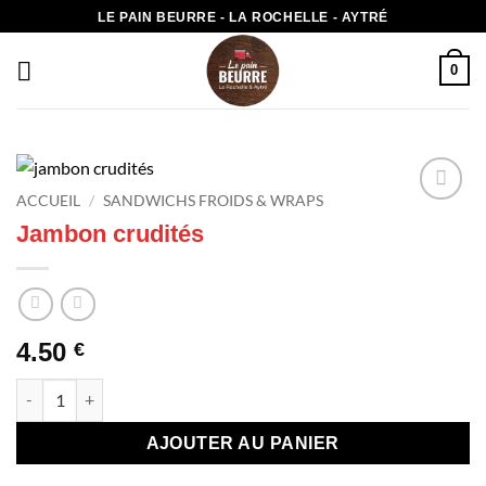
Passer
LE PAIN BEURRE - LA ROCHELLE - AYTRÉ
au
contenu
0
ACCUEIL
/
SANDWICHS FROIDS & WRAPS
Add to
Jambon crudités
wishlist
4.50
€
quantité de Jambon crudités
AJOUTER AU PANIER