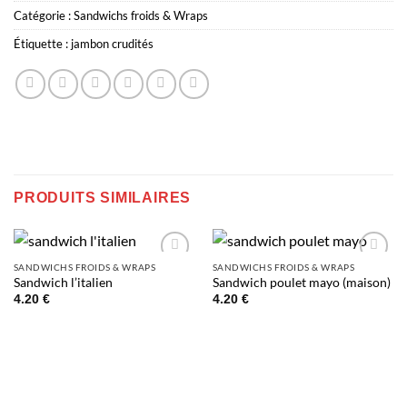
Catégorie :
Sandwichs froids & Wraps
Étiquette :
jambon crudités
PRODUITS SIMILAIRES
SANDWICHS FROIDS & WRAPS
SANDWICHS FROIDS & WRAPS
Add to
Add to
Sandwich l’italien
Sandwich poulet mayo (maison)
wishlist
wishlist
4.20
€
4.20
€