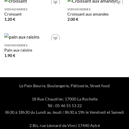
VIENNOISERIES
VIENNOISERIES
Add to
Add to
Croissant
Croissant aux amandes
wishlist
wishlist
1.20
€
2.00
€
VIENNOISERIES
Add to
Pain aux raisins
wishlist
1.90
€
Le Pain Beurre. Boulangerie, Pâtisserie, Street food
18 Rue Chaudrier, 17000 La Rochelle
Tél : 05 46 55 53 22
8h30 à 18h30 du Lundi au Jeudi / 8h30 à 19h le Vendredi et Samedi
2 Bis, rue Léonard de Vinci 17440 Aytré