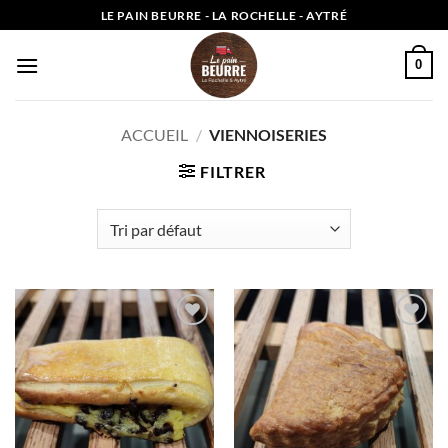
Passer
LE PAIN BEURRE - LA ROCHELLE - AYTRÉ
au
contenu
0
ACCUEIL
/
VIENNOISERIES
FILTRER
Add to
Add to
wishlist
wishlist