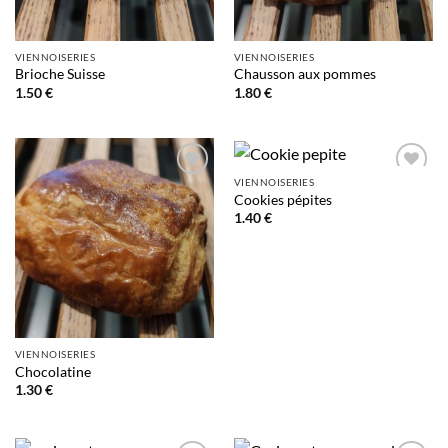
VIENNOISERIES
VIENNOISERIES
Brioche Suisse
Chausson aux pommes
1.50
€
1.80
€
VIENNOISERIES
Add to
Add to
Cookies pépites
wishlist
wishlist
1.40
€
VIENNOISERIES
Chocolatine
1.30
€