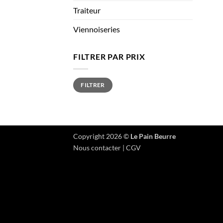
Traiteur
Viennoiseries
FILTRER PAR PRIX
Prix
Prix
FILTRER
min
max
Copyright 2026 ©
Le Pain Beurre
Nous contacter
|
CGV