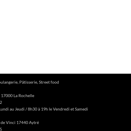
ulangerie, Pâtisserie, Street food
 17000 La Rochelle
22
undi au Jeudi / 8h30 à 19h le Vendredi et Samedi
d de Vinci 17440 Aytré
65