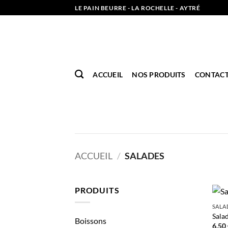
Passer
LE PAIN BEURRE - LA ROCHELLE - AYTRÉ
au
contenu
ACCUEIL
NOS PRODUITS
CONTAC
ACCUEIL
/
SALADES
PRODUITS
SALA
Sala
Boissons
6.50