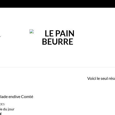
T
Voici le seul rés
DES
Add to
de du jour
wishlist
€