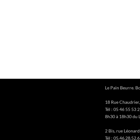
Le Pain Beurre. Bo
18 Rue Chaudrier,
Tél : 05 46 55 53 
8h30 à 18h30 du L
2 Bis, rue Léonar
Tél : 05.46.28.52.