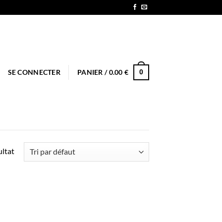
0
SE CONNECTER
PANIER /
0.00
€
ultat