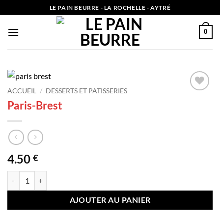
Passer
LE PAIN BEURRE - LA ROCHELLE - AYTRÉ
au
contenu
0
ACCUEIL
/
DESSERTS ET PATISSERIES
Add to
Paris-Brest
wishlist
4.50
€
quantité de Paris-Brest
AJOUTER AU PANIER