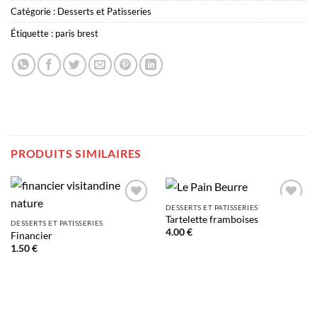
Catégorie :
Desserts et Patisseries
Étiquette :
paris brest
PRODUITS SIMILAIRES
DESSERTS ET PATISSERIES
Add to
Add to
Tartelette framboises
wishlist
wishlist
DESSERTS ET PATISSERIES
4.00
€
Financier
1.50
€