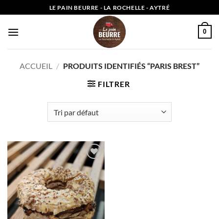
Passer
LE PAIN BEURRE - LA ROCHELLE - AYTRÉ
au
contenu
0
ACCUEIL
/
PRODUITS IDENTIFIÉS “PARIS BREST”
FILTRER
Add to
wishlist