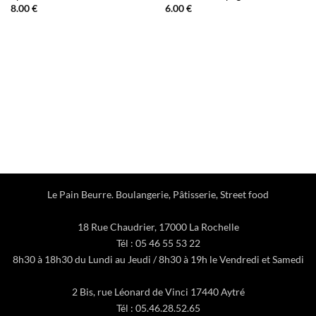
8.00
€
6.00
€
Le Pain Beurre. Boulangerie, Pâtisserie, Street food
18 Rue Chaudrier, 17000 La Rochelle
Tél : 05 46 55 53 22
8h30 à 18h30 du Lundi au Jeudi / 8h30 à 19h le Vendredi et Samedi
2 Bis, rue Léonard de Vinci 17440 Aytré
Tél : 05.46.28.52.65