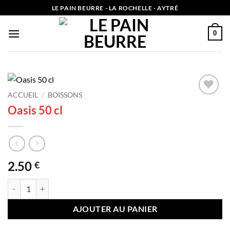
Passer
LE PAIN BEURRE - LA ROCHELLE - AYTRÉ
au
contenu
0
ACCUEIL
/
BOISSONS
Add to
Oasis 50 cl
wishlist
2.50
€
quantité de Oasis 50 cl
AJOUTER AU PANIER