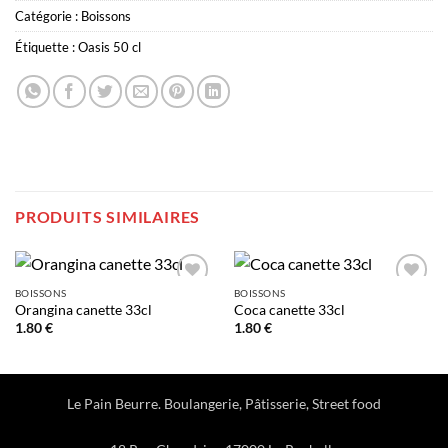
Catégorie :
Boissons
Étiquette :
Oasis 50 cl
PRODUITS SIMILAIRES
BOISSONS
BOISSONS
Add to
Add to
Orangina canette 33cl
Coca canette 33cl
wishlist
wishlist
1.80
€
1.80
€
Le Pain Beurre. Boulangerie, Pâtisserie, Street food