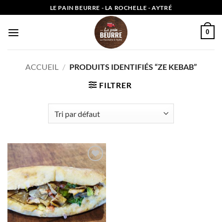
Passer
LE PAIN BEURRE - LA ROCHELLE - AYTRÉ
au
contenu
0
ACCUEIL
/
PRODUITS IDENTIFIÉS “ZE KEBAB”
FILTRER
Add to
wishlist