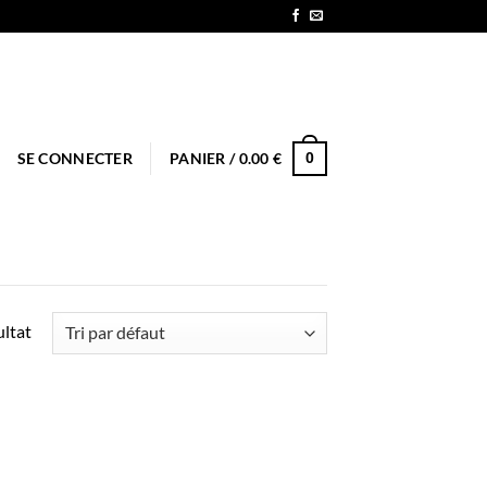
0
SE CONNECTER
PANIER /
0.00
€
ultat