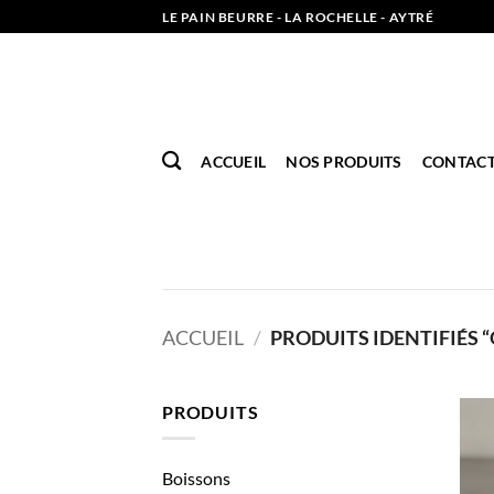
Passer
LE PAIN BEURRE - LA ROCHELLE - AYTRÉ
au
contenu
ACCUEIL
NOS PRODUITS
CONTAC
ACCUEIL
/
PRODUITS IDENTIFIÉS 
PRODUITS
Boissons