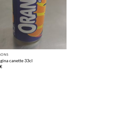
SONS
gina canette 33cl
€