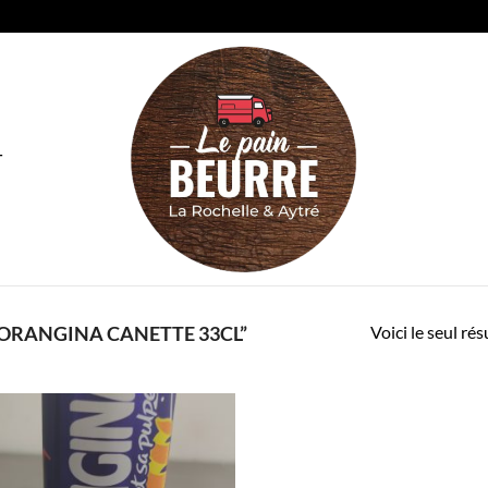
T
Voici le seul rés
“ORANGINA CANETTE 33CL”
Add to
wishlist