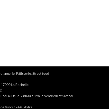
ulangerie, Pâtisserie, Street food
 17000 La Rochelle
22
undi au Jeudi / 8h30 à 19h le Vendredi et Samedi
d de Vinci 17440 Aytré