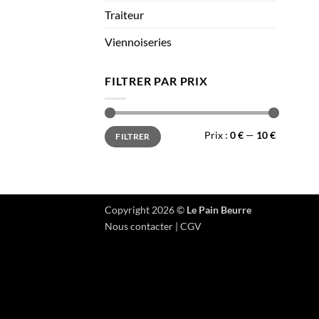
Traiteur
Viennoiseries
FILTRER PAR PRIX
Prix
Prix
Prix :
0 €
—
10 €
FILTRER
min
max
Copyright 2026 ©
Le Pain Beurre
Nous contacter
|
CGV