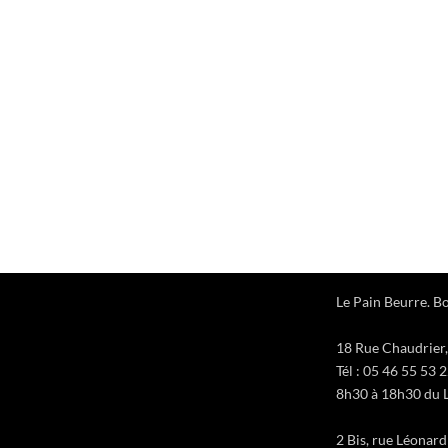
Le Pain Beurre. Bo
18 Rue Chaudrier,
Tél : 05 46 55 53 
8h30 à 18h30 du L
2 Bis, rue Léonar